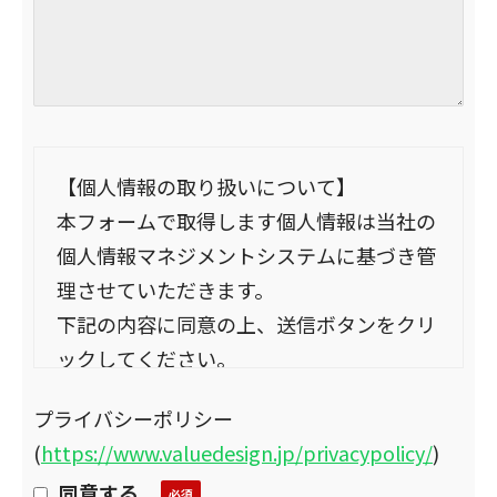
【個人情報の取り扱いについて】
本フォームで取得します個人情報は当社の
個人情報マネジメントシステムに基づき管
理させていただきます。
下記の内容に同意の上、送信ボタンをクリ
ックしてください。
取得した個人情報は、お問合せへの返信お
プライバシーポリシー
よび弊社グループからのメール配信（製品
(
https://www.valuedesign.jp/privacypolicy/
)
のご案内・イベントのお知らせ等）の目的
同意する
で使用します。