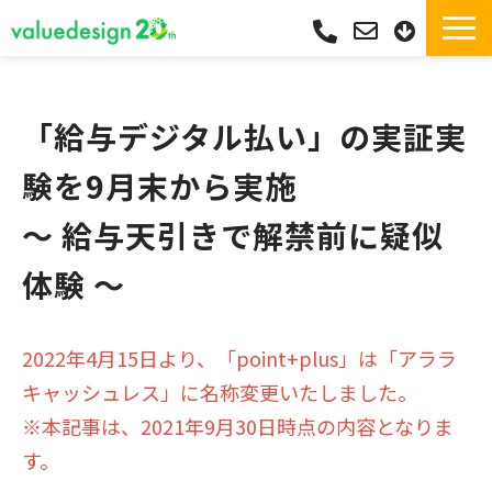
サービス一覧・独自Pay
選ばれる理由
「給与デジタル払い」の実証実
サポート
験を9月末から実施
導入実績
～ 給与天引きで解禁前に疑似
導入フロー
体験 ～
活用シーン
コラム
よくあるご質問
2022年4月15日より、「point+plus」は「アララ
キャッシュレス」に名称変更いたしました。
※本記事は、2021年9月30日時点の内容となりま
す。