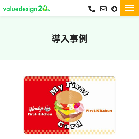
サービス一覧・独自Pay
選ばれる理由
導入事例
サポート
導入実績
導入フロー
活用シーン
コラム
よくあるご質問