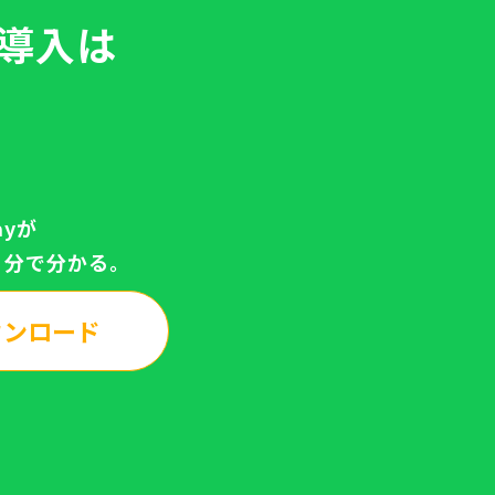
の導入は
ayが
3分で分かる。
ウンロード