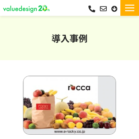
サービス一覧・独自Pay
選ばれる理由
導入事例
サポート
導入実績
導入フロー
活用シーン
コラム
よくあるご質問