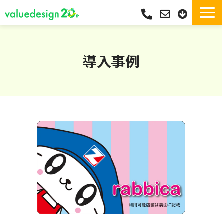
サービス一覧・独自Pay
選ばれる理由
導入事例
サポート
導入実績
導入フロー
活用シーン
コラム
よくあるご質問