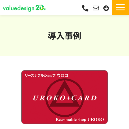
サービス一覧・独自Pay
選ばれる理由
導入事例
サポート
導入実績
導入フロー
活用シーン
コラム
よくあるご質問