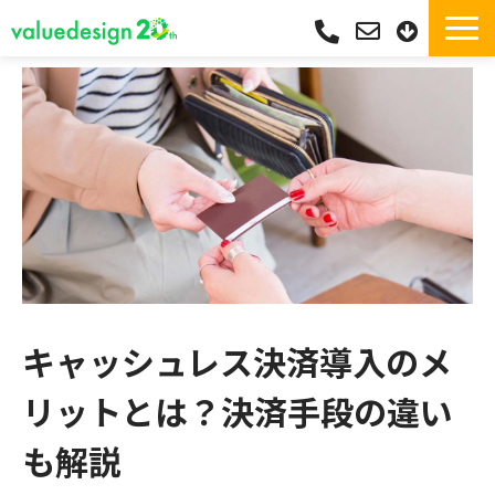
サービス一覧・独自Pay
選ばれる理由
サポート
導入実績
導入フロー
活用シーン
コラム
キャッシュレス決済導入のメ
よくあるご質問
リットとは？決済手段の違い
も解説