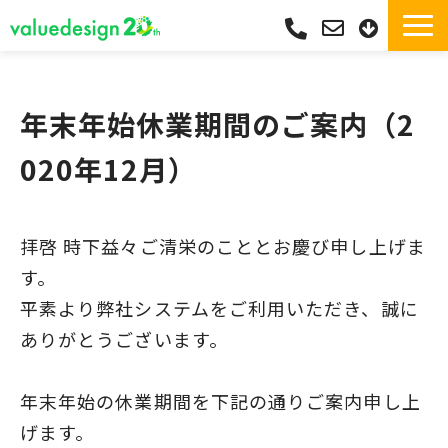
サービス一覧・独自Pay
選ばれる理由
年末年始休業期間のご案内（2
サポート
020年12月）
導入実績
導入フロー
拝啓 時下益々ご清栄のこととお慶び申し上げま
活用シーン
す。
コラム
平素より弊社システムをご利用いただき、誠に
よくあるご質問
ありがとうございます。
年末年始の休業期間を下記の通りご案内申し上
げます。