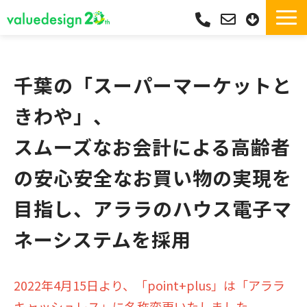
サービス一覧・独自Pay
選ばれる理由
千葉の「スーパーマーケットと
サポート
きわや」、
導入実績
スムーズなお会計による高齢者
導入フロー
の安心安全なお買い物の実現を
活用シーン
コラム
目指し、アララのハウス電子マ
よくあるご質問
ネーシステムを採用
2022年4月15日より、「point+plus」は「アララ
キャッシュレス」に名称変更いたしました。