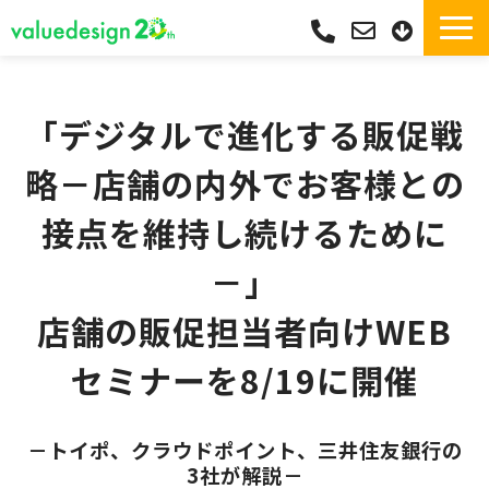
サービス一覧・独自Pay
選ばれる理由
「デジタルで進化する販促戦
サポート
略－店舗の内外でお客様との
導入実績
接点を維持し続けるために
導入フロー
－」
活用シーン
コラム
店舗の販促担当者向けWEB
よくあるご質問
セミナーを8/19に開催
－トイポ、クラウドポイント、三井住友銀行の
3社が解説－