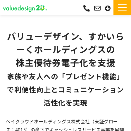
サービス一覧・独自Pay
選ばれる理由
バリューデザイン、すかいら
サポート
ーくホールディングスの
導入実績
株主優待券電子化を支援
導入フロー
活用シーン
家族や友人への「プレゼント機能」
コラム
で利便性向上とコミュニケーション
よくあるご質問
活性化を実現
ペイクラウドホールディングス株式会社（東証グロー
ス：
4015
）の傘下でキャッシュレスサービス事業を展開