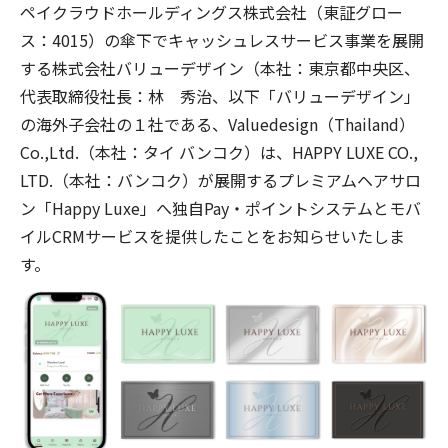
ペイクラウドホールディングス株式会社（東証グロー
ス：
4015
）の傘下でキャッシュレスサービス事業を展開
する株式会社バリューデザイン（本社：東京都中央区、
代表取締役社長：林 秀治、以下「バリューデザイン」
の海外子会社の１社である、
Valuedesign
（
Thailand
）
Co.,Ltd.
（本社：タイ バンコク）は、
HAPPY LUXE CO.,
LTD.
（本社：バンコク）が展開するプレミアムヘアサロ
ン「
Happy Luxe
」へ独自
Pay
・ポイントシステムとモバ
イル
CRM
サービスを提供したことをお知らせいたしま
す。