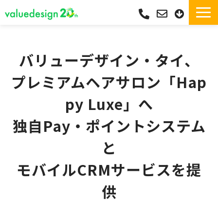
サービス一覧・独自Pay
選ばれる理由
バリューデザイン・タイ、
サポート
プレミアムヘアサロン「Hap
導入実績
py Luxe」へ
導入フロー
独自Pay・ポイントシステム
活用シーン
コラム
と
よくあるご質問
モバイルCRMサービスを提
供