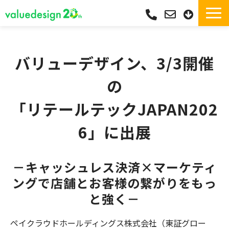
サービス一覧・独自Pay
選ばれる理由
バリューデザイン、3/3開催
サポート
の
導入実績
「リテールテックJAPAN202
導入フロー
6」に出展
活用シーン
コラム
－キャッシュレス決済×マーケティ
よくあるご質問
ングで店舗とお客様の繋がりをもっ
と強く－
ペイクラウドホールディングス株式会社（東証グロー