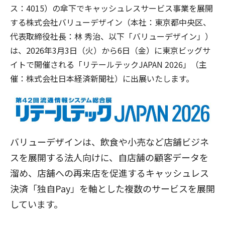
ス：
4015
）の傘下でキャッシュレスサービス事業を展開
する株式会社バリューデザイン（本社：東京都中央区、
代表取締役社長：林 秀治、以下「バリューデザイン」）
は、
2026
年
3
月
3
日（火）から
6
日（金）に東京ビッグサ
イトで開催される「リテールテック
JAPAN 2026
」（主
催：株式会社日本経済新聞社）に出展いたします。
バリューデザインは、飲食や小売など店舗ビジネ
スを展開する法人向けに、自店舗の顧客データを
溜め、店舗への再来店を促進するキャッシュレス
決済「独自Pay」を軸とした複数のサービスを展開
しています。