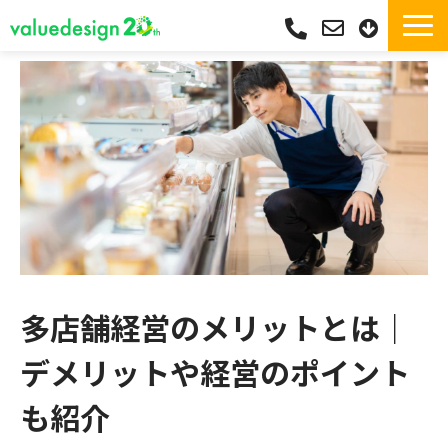
サービス一覧・独自Pay
選ばれる理由
サポート
導入実績
導入フロー
活用シーン
コラム
多店舗経営のメリットとは｜
よくあるご質問
デメリットや経営のポイント
も紹介