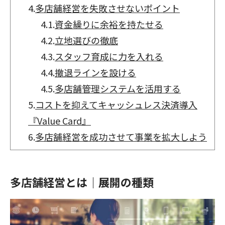
4.
多店舗経営を失敗させないポイント
4.1.
資金繰りに余裕を持たせる
4.2.
立地選びの徹底
4.3.
スタッフ育成に力を入れる
4.4.
撤退ラインを設ける
4.5.
多店舗管理システムを活用する
5.
コストを抑えてキャッシュレス決済導入
『Value Card』
6.
多店舗経営を成功させて事業を拡大しよう
多店舗経営とは｜展開の種類