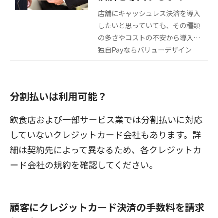
トやメリットとデメリ
店舗にキャッシュレス決済を導入
したいと思っていても、その種類
ットを解説
の多さやコストの不安から導入に
踏み切れない事業者の方も多いの
独自Payならバリューデザイン
ではないでしょうか。本記事では
そうした事業者の方に向けて、キ
ャッシュレス決済のメリットやデ
分割払いは利用可能？
メリット、導入のポイントを紹介
します。キャッシュレス決済の導
飲食店および一部サービス業では分割払いに対応
入を迷っている方や、取扱う種類
していないクレジットカード会社もあります。詳
を見直したい方は、この記事を参
考に検討してみてください。
細は契約先によって異なるため、各クレジットカ
ード会社の規約を確認してください。
顧客にクレジットカード決済の手数料を請求