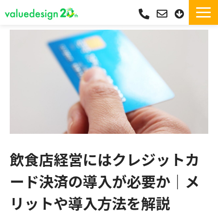
サービス一覧・独自Pay
選ばれる理由
サポート
導入実績
導入フロー
活用シーン
コラム
飲食店経営にはクレジットカ
よくあるご質問
ード決済の導入が必要か｜メ
リットや導入方法を解説