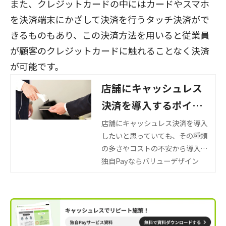
また、クレジットカードの中にはカードやスマホ
を決済端末にかざして決済を行うタッチ決済がで
きるものもあり、この決済方法を用いると従業員
が顧客のクレジットカードに触れることなく決済
が可能です。
店舗にキャッシュレス
決済を導入するポイン
トやメリットとデメリ
店舗にキャッシュレス決済を導入
したいと思っていても、その種類
ットを解説
の多さやコストの不安から導入に
踏み切れない事業者の方も多いの
独自Payならバリューデザイン
ではないでしょうか。本記事では
そうした事業者の方に向けて、キ
ャッシュレス決済のメリットやデ
メリット、導入のポイントを紹介
します。キャッシュレス決済の導