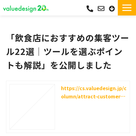
サービス一覧・独自Pay
選ばれる理由
「飲食店におすすめの集客ツー
サポート
ル22選｜ツールを選ぶポイン
導入実績
トも解説」を公開しました
導入フロー
活用シーン
コラム
https://cs.valuedesign.jp/c
olumn/attract-customer-t
よくあるご質問
ools