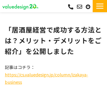
サービス一覧・独自Pay
選ばれる理由
「居酒屋経営で成功する方法と
サポート
は？メリット・デメリットをご
導入実績
紹介」を公開しました
導入フロー
活用シーン
記事はコチラ：
コラム
https://cs.valuedesign.jp/column/izakaya-
よくあるご質問
business