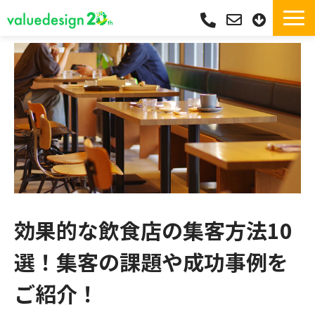
サービス一覧・独自Pay
選ばれる理由
サポート
導入実績
導入フロー
活用シーン
コラム
効果的な飲食店の集客方法10
よくあるご質問
選！集客の課題や成功事例を
ご紹介！