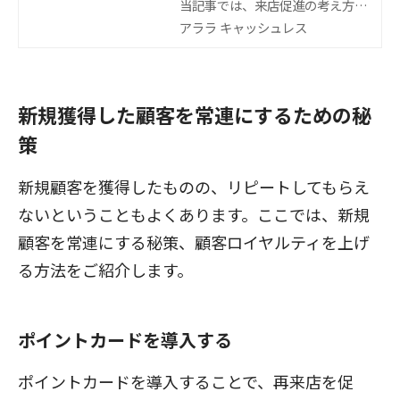
当記事では、来店促進の考え方に
ついて説明します。また、来店促
アララ キャッシュレス
進によるメリットや独自Pay（ハ
ウス電子マネー）を利用した具体
的な来店促進方法についても解説
新規獲得した顧客を常連にするための秘
します。多くのお客様に来店して
策
いただくためには、どのようなこ
とをすべきか考えていきましょ
う。
新規顧客を獲得したものの、リピートしてもらえ
ないということもよくあります。ここでは、新規
顧客を常連にする秘策、顧客ロイヤルティを上げ
る方法をご紹介します。
ポイントカードを導入する
ポイントカードを導入することで、再来店を促