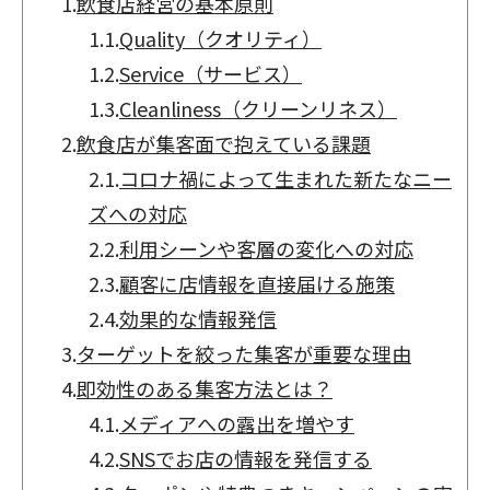
1.
飲食店経営の基本原則
1.1.
Quality（クオリティ）
1.2.
Service（サービス）
1.3.
Cleanliness（クリーンリネス）
2.
飲食店が集客面で抱えている課題
2.1.
コロナ禍によって生まれた新たなニー
ズへの対応
2.2.
利用シーンや客層の変化への対応
2.3.
顧客に店情報を直接届ける施策
2.4.
効果的な情報発信
3.
ターゲットを絞った集客が重要な理由
4.
即効性のある集客方法とは？
4.1.
メディアへの露出を増やす
4.2.
SNSでお店の情報を発信する